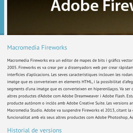
Macromedia Fireworks
Macromedia Fireworks era un editor de mapes de bits i gràfics vectori
2005. Fireworks es va crear per a dissenyadors web per crear ràpidam
interfícies d’aplicacions. Les seves característiques inclouen les rod
imatge que es converteixen en elements HTML, i la possibilitat d’afeg
segments d’una imatge que es converteixen en hiperenllaços. Va ser 
altres productes d’Adobe com Adobe Dreamweaver i Adobe Flash. Est
producte autònom o inclòs amb Adobe Creative Suite. Les versions an
Macromedia Studio. Adobe va suspendre Fireworks el 2013, citant la 
funcionalitat amb els seus altres productes com Adobe Photoshop, Ad
Historial de versions