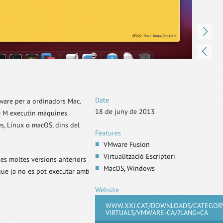
Date
are per a ordinadors Mac.
18 de juny de 2013
le M executin màquines
s, Linux o macOS, dins del
Features
VMware Fusion
Virtualització Escriptori
ses moltes versions anteriors
MacOS, Windows
que ja no es pot executar amb
Website
WWW.XXI.CAT/DOWNLOADS/CATEGOR
VIRTUALS/VMWARE-CA/?LANG=CA