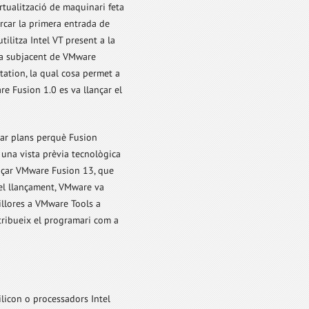
rtualització de maquinari feta
arcar la primera entrada de
ilitza Intel VT present a la
gia subjacent de VMware
ation, la qual cosa permet a
e Fusion 1.0 es va llançar el
iar plans perquè Fusion
 una vista prèvia tecnològica
ançar VMware Fusion 13, que
 el llançament, VMware va
llores a VMware Tools a
tribueix el programari com a
licon o processadors Intel