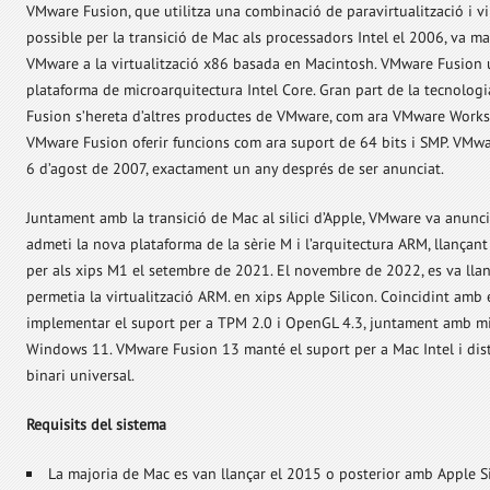
VMware Fusion, que utilitza una combinació de paravirtualització i vi
possible per la transició de Mac als processadors Intel el 2006, va m
VMware a la virtualització x86 basada en Macintosh. VMware Fusion ut
plataforma de microarquitectura Intel Core. Gran part de la tecnolo
Fusion s’hereta d’altres productes de VMware, com ara VMware Workst
VMware Fusion oferir funcions com ara suport de 64 bits i SMP. VMwar
6 d’agost de 2007, exactament un any després de ser anunciat.
Juntament amb la transició de Mac al silici d’Apple, VMware va anunc
admeti la nova plataforma de la sèrie M i l’arquitectura ARM, llançant
per als xips M1 el setembre de 2021. El novembre de 2022, es va ll
permetia la virtualització ARM. en xips Apple Silicon. Coincidint amb
implementar el suport per a TPM 2.0 i OpenGL 4.3, juntament amb mi
Windows 11. VMware Fusion 13 manté el suport per a Mac Intel i dis
binari universal.
Requisits del sistema
La majoria de Mac es van llançar el 2015 o posterior amb Apple Si