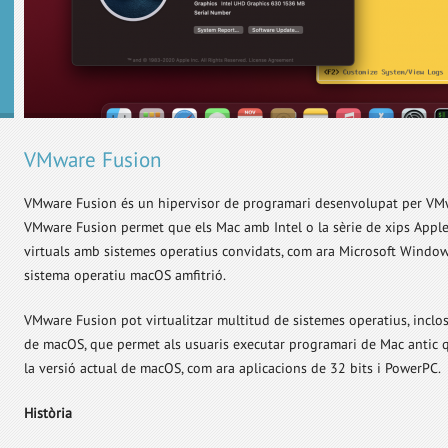
VMware Fusion
VMware Fusion és un hipervisor de programari desenvolupat per VMw
VMware Fusion permet que els Mac amb Intel o la sèrie de xips App
virtuals amb sistemes operatius convidats, com ara Microsoft Window
sistema operatiu macOS amfitrió.
VMware Fusion pot virtualitzar multitud de sistemes operatius, inclo
de macOS, que permet als usuaris executar programari de Mac antic 
la versió actual de macOS, com ara aplicacions de 32 bits i PowerPC.
Història